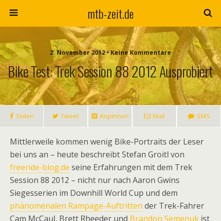
mtb-zeit.de
2. November 2012 • Keine Kommentare
Bike Test: Trek Session 88 2012 Ausprobiert
Teilen
Tweet
Anpinnen
Mail
SMS
Mittlerweile kommen wenig Bike-Portraits der Leser
bei uns an – heute beschreibt Stefan Groitl von
freeride-blog.de
seine Erfahrungen mit dem Trek
Session 88 2012 – nicht nur nach Aaron Gwins
Siegesserien im Downhill World Cup und dem
phänomenalen Rampage-Auftritten
der Trek-Fahrer
Cam McCaul, Brett Rheeder und
Brandon Semenuk
ist