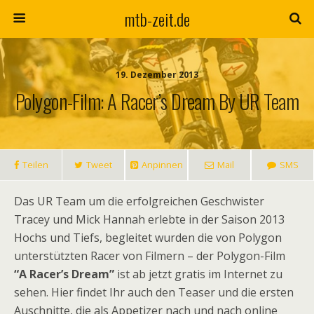
mtb-zeit.de
19. Dezember 2013
Polygon-Film: A Racer’s Dream By UR Team
Teilen
Tweet
Anpinnen
Mail
SMS
Das UR Team um die erfolgreichen Geschwister
Tracey und Mick Hannah erlebte in der Saison 2013
Hochs und Tiefs, begleitet wurden die von Polygon
unterstützten Racer von Filmern – der Polygon-Film
“A Racer’s Dream”
ist ab jetzt gratis im Internet zu
sehen. Hier findet Ihr auch den Teaser und die ersten
Auschnitte, die als Appetizer nach und nach online