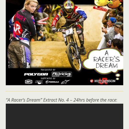
“A Racer’s Dream” Extract No. 4 – 24hrs before the race
: