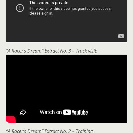
“A Racer’s Dream” Extract No. 3 – Truck visit
:
“A Racer’s Dream” Extract No. 2 – Training
: