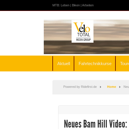
MTB: Leben | Biken | Arbeiten
Aktuell
Fahrtechnikkurse
Tour
Powered by Ridefirst.de
Home
Neu
Neues Bam Hill Video: 