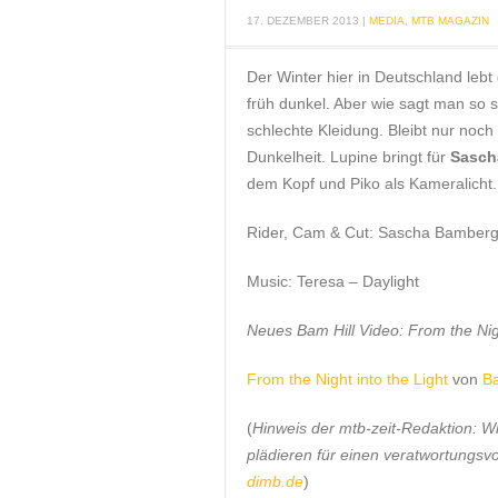
17. DEZEMBER 2013
|
MEDIA
,
MTB MAGAZIN
Der Winter hier in Deutschland lebt
früh dunkel. Aber wie sagt man so s
schlechte Kleidung. Bleibt nur noch
Dunkelheit. Lupine bringt für
Sasch
dem Kopf und Piko als Kameralicht.
Rider, Cam & Cut: Sascha Bamberg
Music: Teresa – Daylight
Neues Bam Hill Video: From the Nigh
From the Night into the Light
von
Ba
(
Hinweis der mtb-zeit-Redaktion: Wi
plädieren für einen veratwortungsv
dimb.de
)