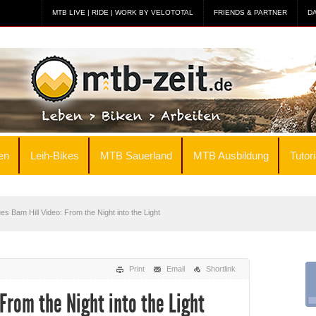
MTB LIVE | RIDE | WORK BY VELOTOTAL
FRIENDS & PARTNER
D
en
Leih-Bikes
MTB Sauerland
MTB Ausbildung
Tutori
es Bam Hill Video: From the Night into the Light
Print
Email
Shortlink
From the Night into the Light