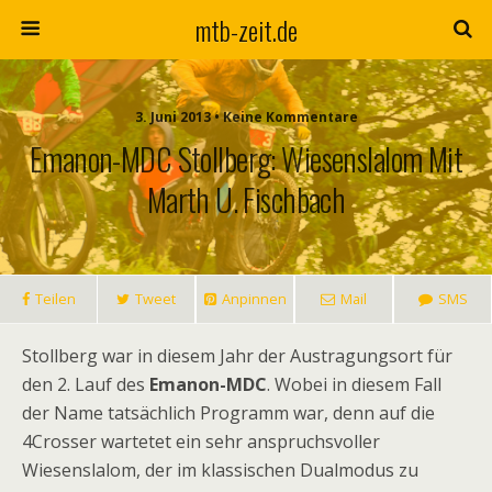
mtb-zeit.de
3. Juni 2013 • Keine Kommentare
Emanon-MDC Stollberg: Wiesenslalom Mit
Marth U. Fischbach
Teilen
Tweet
Anpinnen
Mail
SMS
Stollberg war in diesem Jahr der Austragungsort für
den 2. Lauf des
Emanon-MDC
. Wobei in diesem Fall
der Name tatsächlich Programm war, denn auf die
4Crosser wartetet ein sehr anspruchsvoller
Wiesenslalom, der im klassischen Dualmodus zu