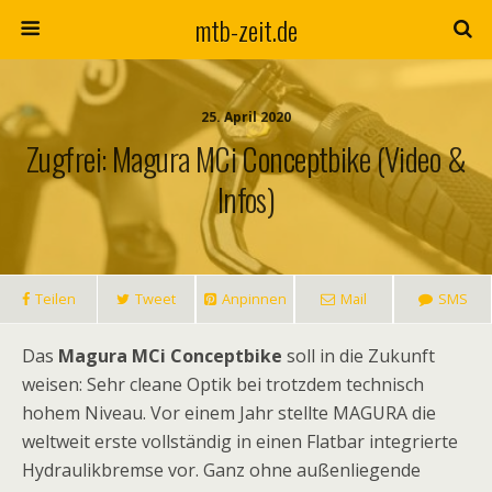
mtb-zeit.de
25. April 2020
Zugfrei: Magura MCi Conceptbike (Video &
Infos)
Teilen
Tweet
Anpinnen
Mail
SMS
Das
Magura MCi Conceptbike
soll in die Zukunft
weisen: Sehr cleane Optik bei trotzdem technisch
hohem Niveau. Vor einem Jahr stellte MAGURA die
weltweit erste vollständig in einen Flatbar integrierte
Hydraulikbremse vor. Ganz ohne außenliegende