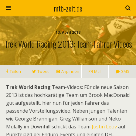
mtb-zeit.de
13. April 2013
Trek World Racing 2013: Team-Fahrer Videos
Teilen
Tweet
Anpinnen
Mail
SMS
Trek World Racing
Team-Videos: Für die neue Saison
2013 ist das hochkarätige Team um Brook MacDonald
gut aufgestellt, hier nun für jeden Fahrer das
passende Vorstellungsvideo. Neben jungen Talenten
wie George Brannigan, Greg Williamson und Neko
Mulally im Downhill schickt das Team
Justin Leov
auf
Punktejagd bei Enduro-Events und einigen DH-