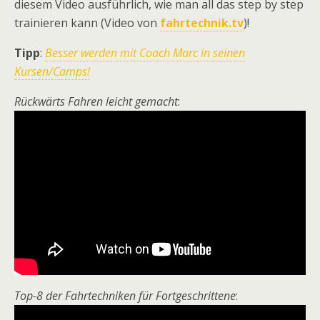
diesem Video ausführlich, wie man all das step by step
trainieren kann (Video von
fahrtechnik.tv
)!
Tipp
:
Besser werden mit Coach Marc in seinen
Kursen/Camps!
Rückwärts Fahren leicht gemacht
:
Top-8 der Fahrtechniken für Fortgeschrittene
: