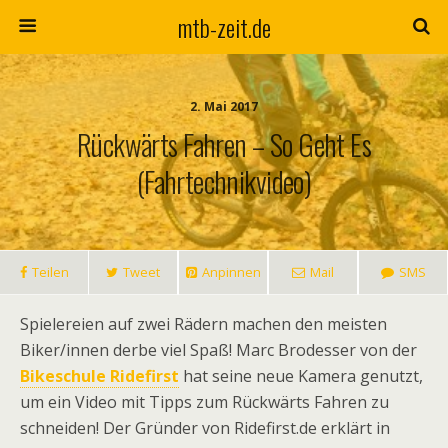
mtb-zeit.de
2. Mai 2017
Rückwärts Fahren – So Geht Es
(Fahrtechnikvideo)
Teilen
Tweet
Anpinnen
Mail
SMS
Spielereien auf zwei Rädern machen den meisten
Biker/innen derbe viel Spaß! Marc Brodesser von der
Bikeschule Ridefirst
hat seine neue Kamera genutzt,
um ein Video mit Tipps zum Rückwärts Fahren zu
schneiden! Der Gründer von Ridefirst.de erklärt in