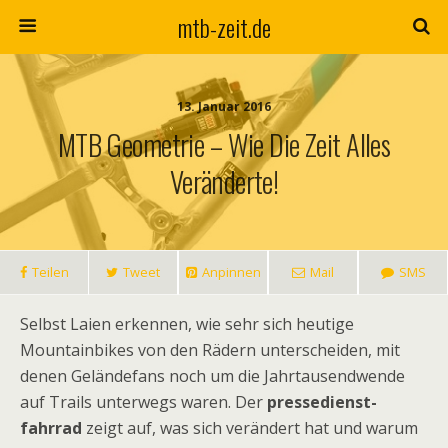
mtb-zeit.de
13. Januar 2016
MTB Geometrie – Wie Die Zeit Alles
Veränderte!
Teilen
Tweet
Anpinnen
Mail
SMS
Selbst Laien erkennen, wie sehr sich heutige
Mountainbikes von den Rädern unterscheiden, mit
denen Geländefans noch um die Jahrtausendwende
auf Trails unterwegs waren. Der
pressedienst-
fahrrad
zeigt auf, was sich verändert hat und warum