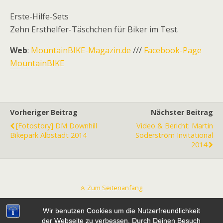
Erste-Hilfe-Sets
Zehn Ersthelfer-Täschchen für Biker im Test.
Web
:
MountainBIKE-Magazin.de
///
Facebook-Page
MountainBIKE
Vorheriger Beitrag
Nächster Beitrag
[Fotostory] DM Downhill
Video & Bericht: Martin
Bikepark Albstadt 2014
Söderström Invitational
2014
Zum Seitenanfang
Wir benutzen Cookies um die Nutzerfreundlichkeit
Mobil
Desktop
der Webseite zu verbessen. Durch Deinen Besuch