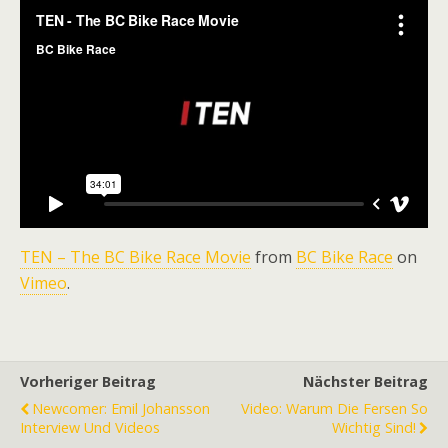
TEN – The BC Bike Race Movie
from
BC Bike Race
on
Vimeo
.
Vorheriger Beitrag
Nächster Beitrag
Newcomer: Emil Johansson
Video: Warum Die Fersen So
Interview Und Videos
Wichtig Sind!