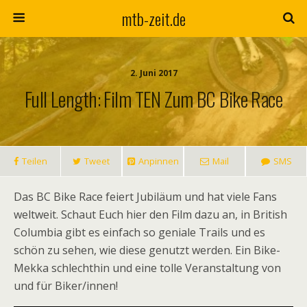
mtb-zeit.de
2. Juni 2017
Full Length: Film TEN Zum BC Bike Race
Teilen
Tweet
Anpinnen
Mail
SMS
Das BC Bike Race feiert Jubiläum und hat viele Fans
weltweit. Schaut Euch hier den Film dazu an, in British
Columbia gibt es einfach so geniale Trails und es
schön zu sehen, wie diese genutzt werden. Ein Bike-
Mekka schlechthin und eine tolle Veranstaltung von
und für Biker/innen!