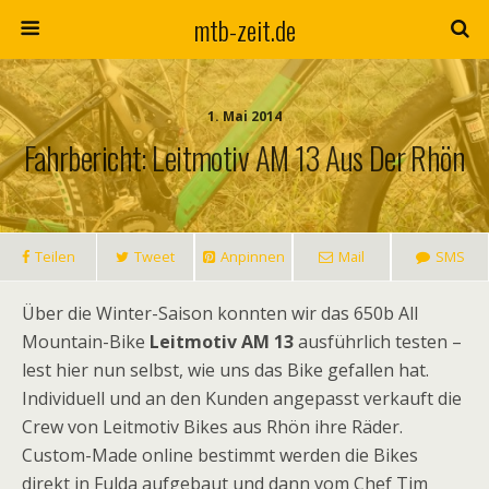
mtb-zeit.de
1. Mai 2014
Fahrbericht: Leitmotiv AM 13 Aus Der Rhön
Teilen
Tweet
Anpinnen
Mail
SMS
Über die Winter-Saison konnten wir das 650b All
Mountain-Bike
Leitmotiv AM 13
ausführlich testen –
lest hier nun selbst, wie uns das Bike gefallen hat.
Individuell und an den Kunden angepasst verkauft die
Crew von Leitmotiv Bikes aus Rhön ihre Räder.
Custom-Made online bestimmt werden die Bikes
direkt in Fulda aufgebaut und dann vom Chef Tim