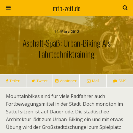
mtb-zeit.de
14. März 2012
Asphalt-Spaß: Urban-Biking Als
Fahrtechniktraining
Teilen
Tweet
Anpinnen
Mail
SMS
Mountainbikes sind für viele Radfahrer auch
Fortbewegungsmittel in der Stadt. Doch monoton im
Sattel sitzen ist auf Dauer öde. Die städtischee
Architektur lädt zum Urban-Biking ein und mit etwas
Übung wird der Großstadtdschungel zum Spielplatz