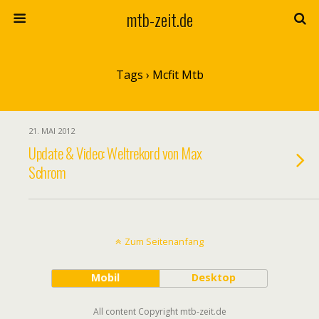
mtb-zeit.de
Tags › Mcfit Mtb
21. MAI 2012
Update & Video: Weltrekord von Max
Schrom
Zum Seitenanfang
Mobil
Desktop
All content Copyright mtb-zeit.de