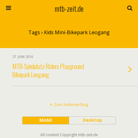
mtb-zeit.de
Tags › Kids Mini-Bikepark Leogang
27. JUNI 2016
MTB-Spielplatz: Riders Playground
Bikepark Leogang
Zum Seitenanfang
Mobil
Desktop
All content Copyright mtb-zeit.de