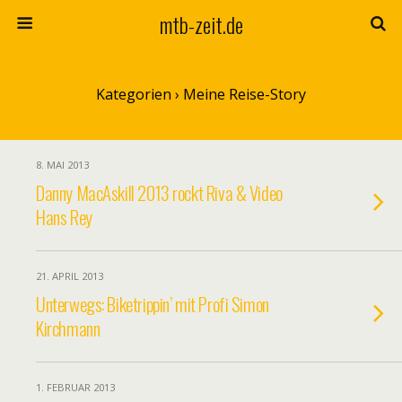
mtb-zeit.de
Kategorien ›
Meine Reise-Story
8. MAI 2013
Danny MacAskill 2013 rockt Riva & Video
Hans Rey
21. APRIL 2013
Unterwegs: Biketrippin’ mit Profi Simon
Kirchmann
1. FEBRUAR 2013