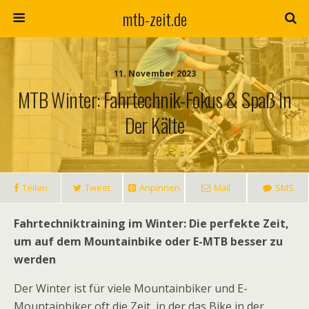
mtb-zeit.de
11. November 2023
MTB Winter: Fahrtechnik-Fokus & Spaß In
Der Kälte
Teilen
Tweet
Anpinnen
Mail
SMS
Fahrtechniktraining im Winter: Die perfekte Zeit,
um auf dem Mountainbike oder E-MTB besser zu
werden
Der Winter ist für viele Mountainbiker und E-
Mountainbiker oft die Zeit, in der das Bike in der